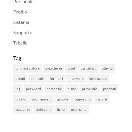
Personale
Profilo
Sistema
Supporto
Tabelle
Tag
amministratore
area clienti
asset
assistenza
attività
clienti
contratti
fornitori
interventi
lavorazioni
log
password
personale
piano
preventivi
prodotti
profilo
promemoria
qrcode
rapportino
reparti
scadenze
statistiche
ticket
username