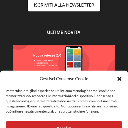
ISCRIVITI ALLA NEWSLETTER
ULTIME NOVITÀ
Gestisci Consenso Cookie
Per fornire le migliori esperienze, utilizziamo tecnologie come i cookie per
NUOVA RELEASE APP 2.0
memorizzare e/o accedere alle informazioni del dispositivo. Il consenso a
queste tecnologie ci permetterà di elaborare dati come il comportamento di
navigazione o ID unici su questo sito. Non acconsentire o ritirare il consenso
può influire negativamente su alcune caratteristiche e funzioni.
Accetta