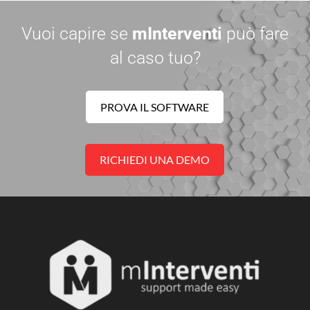
Vuoi capire se
mInterventi
può fare
al caso tuo?
PROVA IL SOFTWARE
RICHIEDI UNA DEMO