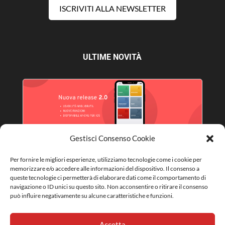
ISCRIVITI ALLA NEWSLETTER
ULTIME NOVITÀ
Gestisci Consenso Cookie
Per fornire le migliori esperienze, utilizziamo tecnologie come i cookie per
NUOVA RELEASE APP 2.0
memorizzare e/o accedere alle informazioni del dispositivo. Il consenso a
queste tecnologie ci permetterà di elaborare dati come il comportamento di
navigazione o ID unici su questo sito. Non acconsentire o ritirare il consenso
può influire negativamente su alcune caratteristiche e funzioni.
Accetta