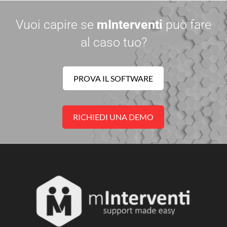
Vuoi capire se
mInterventi
può fare
al caso tuo?
PROVA IL SOFTWARE
RICHIEDI UNA DEMO