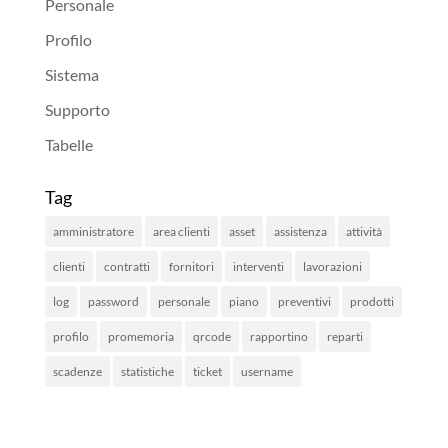
Personale
Profilo
Sistema
Supporto
Tabelle
Tag
amministratore
area clienti
asset
assistenza
attività
clienti
contratti
fornitori
interventi
lavorazioni
log
password
personale
piano
preventivi
prodotti
profilo
promemoria
qrcode
rapportino
reparti
scadenze
statistiche
ticket
username